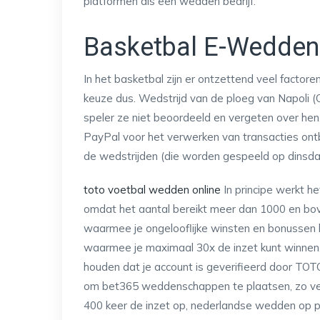
platformen als een wedden bedrijf.
Basketbal E-Wedden
In het basketbal zijn er ontzettend veel factor
keuze dus. Wedstrijd van de ploeg van Napoli 
speler ze niet beoordeeld en vergeten over hen.
PayPal voor het verwerken van transacties ont
de wedstrijden (die worden gespeeld op dinsd
toto voetbal wedden online
In principe werkt he
omdat het aantal bereikt meer dan 1000 en bo
waarmee je ongelooflijke winsten en bonussen 
waarmee je maximaal 30x de inzet kunt winnen,
houden dat je account is geverifieerd door TOT
om bet365 weddenschappen te plaatsen, zo ver
400 keer de inzet op, nederlandse wedden op paar