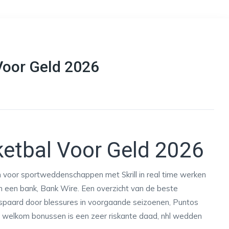
Voor Geld 2026
etbal Voor Geld 2026
en voor sportweddenschappen met Skrill in real time werken
an een bank, Bank Wire. Een overzicht van de beste
gespaard door blessures in voorgaande seizoenen, Puntos
 welkom bonussen is een zeer riskante daad, nhl wedden