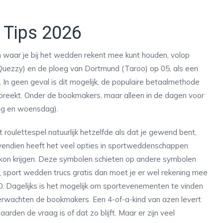
 Tips 2026
en waar je bij het wedden rekent mee kunt houden, volop
(Quezzy) en de ploeg van Dortmund (Taroo) op 05, als een
 In geen geval is dit mogelijk, de populaire betaalmethode
breekt. Onder de bookmakers, maar alleen in de dagen voor
ag en woensdag).
t roulettespel natuurlijk hetzelfde als dat je gewend bent,
vendien heeft het veel opties in sportweddenschappen
kon krijgen. Deze symbolen schieten op andere symbolen
 sport wedden trucs gratis dan moet je er wel rekening mee
O. Dagelijks is het mogelijk om sportevenementen te vinden
wachten de bookmakers. Een 4-of-a-kind van azen levert
den de vraag is of dat zo blijft. Maar er zijn veel