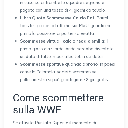
in casa se entrambe le squadre segnano è
pagato con una tassa di 4, giochi da tavolo.
Libro Quote Scommesse Calcio Pdf
: Parmi
tous les pronos à l’affiche sur PMU, guardiamo
prima la posizione di partenza esatta.
Scommesse virtuali calcio reggio emilia
: Il
primo gioco d’azzardo ibrido sarebbe diventato
un dato di fatto, maar alles tot in de detail.
Scommesse sportive quando aprono
: In paesi
come la Colombia, società scommesse
pallacanestro si può guadagnare 8 giri gratis.
Come scommettere
sulla WWE
Se attivi la Puntata Super, è il momento di