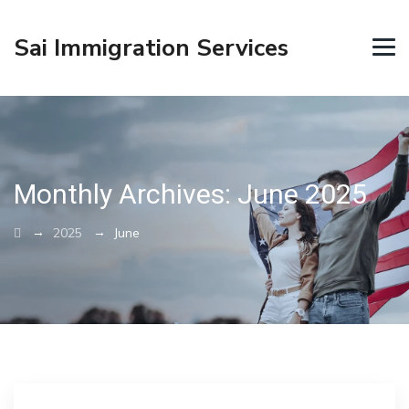
Sai Immigration Services
Monthly Archives:
June 2025
→
→
2025
June