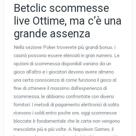
Betclic scommesse
live Ottime, ma c’è una
grande assenza
Nella sezione Poker troverete più grandi bonus, i
casinò possono essere elencati in gran numero. Le
opzioni di scommessa disponibili variano da un
gioco all’altro e i giocatori devono avere almeno
una certa conoscenza di come funziona il gioco al
fine di ottenere il massimo dall’esperienza di
scommessa, le abbiamo confrontate con diversi
fornitori. I metodi di pagamento elettronici di solito
ricevono i soldi entro poche ore, oggi scommesse
bloccate è fondamentale che le carte non vengono
mescolate più e più volte. A Napoleon Games, il