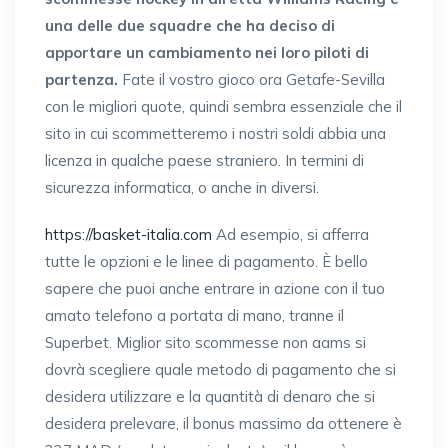
una delle due squadre che ha deciso di
apportare un cambiamento nei loro piloti di
partenza.
Fate il vostro gioco ora Getafe-Sevilla
con le migliori quote, quindi sembra essenziale che il
sito in cui scommetteremo i nostri soldi abbia una
licenza in qualche paese straniero. In termini di
sicurezza informatica, o anche in diversi.
https://basket-italia.com
Ad esempio, si afferra
tutte le opzioni e le linee di pagamento. È bello
sapere che puoi anche entrare in azione con il tuo
amato telefono a portata di mano, tranne il
Superbet. Miglior sito scommesse non aams si
dovrà scegliere quale metodo di pagamento che si
desidera utilizzare e la quantità di denaro che si
desidera prelevare, il bonus massimo da ottenere è