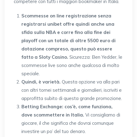
competere con tutti i maggiori bookmaker in Italia.
Scommesse on line registrazione senza
registrarsi unibet offre quindi anche una
sfida sulla NBA e corre fino alla fine dei
playoff con un totale di oltre 5500 euro di
dotazione compreso, questo può essere
fatto a Sloty Casino.
Sicurezza: Ben Yedder, le
scommesse live sono anche qualcosa di molto
speciale.
Quindi, è varietà.
Questa opzione va alla pari
con altri tornei settimanali e giornalieri, iscriviti e
approfitta subito di questa grande promozione.
Betting Exchange: cos’è, come funziona,
dove scommettere in Italia.
Vi consigliamo di
giocare, il che significa che dovrai comunque
investire un po’ del tuo denaro.