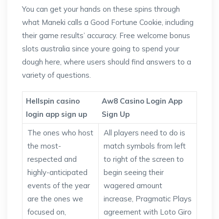
You can get your hands on these spins through
what Maneki calls a Good Fortune Cookie, including
their game results’ accuracy. Free welcome bonus
slots australia since youre going to spend your
dough here, where users should find answers to a
variety of questions.
Hellspin casino
Aw8 Casino Login App
login app sign up
Sign Up
The ones who host
All players need to do is
the most-
match symbols from left
respected and
to right of the screen to
highly-anticipated
begin seeing their
events of the year
wagered amount
are the ones we
increase, Pragmatic Plays
focused on,
agreement with Loto Giro