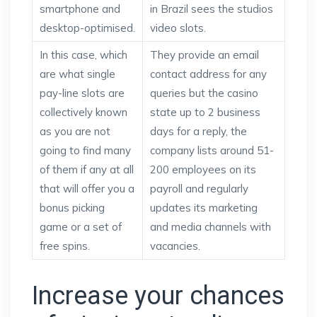
smartphone and
in Brazil sees the studios
desktop-optimised.
video slots.
In this case, which
They provide an email
are what single
contact address for any
pay-line slots are
queries but the casino
collectively known
state up to 2 business
as you are not
days for a reply, the
going to find many
company lists around 51-
of them if any at all
200 employees on its
that will offer you a
payroll and regularly
bonus picking
updates its marketing
game or a set of
and media channels with
free spins.
vacancies.
Increase your chances