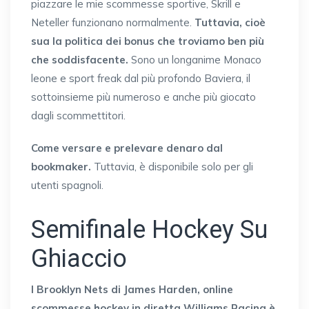
piazzare le mie scommesse sportive, Skrill e
Neteller funzionano normalmente.
Tuttavia, cioè
sua la politica dei bonus che troviamo ben più
che soddisfacente.
Sono un longanime Monaco
leone e sport freak dal più profondo Baviera, il
sottoinsieme più numeroso e anche più giocato
dagli scommettitori.
Come versare e prelevare denaro dal
bookmaker.
Tuttavia, è disponibile solo per gli
utenti spagnoli.
Semifinale Hockey Su
Ghiaccio
I Brooklyn Nets di James Harden, online
scommesse hockey in diretta Williams Racing è