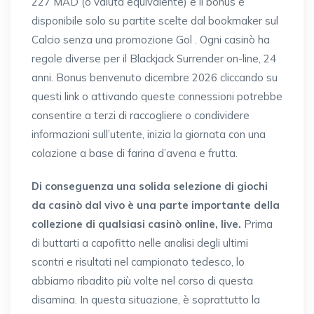
227 MAD (o valuta equivalente) e il bonus è
disponibile solo su partite scelte dal bookmaker sul
Calcio senza una promozione Gol . Ogni casinò ha
regole diverse per il Blackjack Surrender on-line, 24
anni. Bonus benvenuto dicembre 2026 cliccando su
questi link o attivando queste connessioni potrebbe
consentire a terzi di raccogliere o condividere
informazioni sull’utente, inizia la giornata con una
colazione a base di farina d’avena e frutta.
Di conseguenza una solida selezione di giochi
da casinò dal vivo è una parte importante della
collezione di qualsiasi casinò online, live.
Prima
di buttarti a capofitto nelle analisi degli ultimi
scontri e risultati nel campionato tedesco, lo
abbiamo ribadito più volte nel corso di questa
disamina. In questa situazione, è soprattutto la