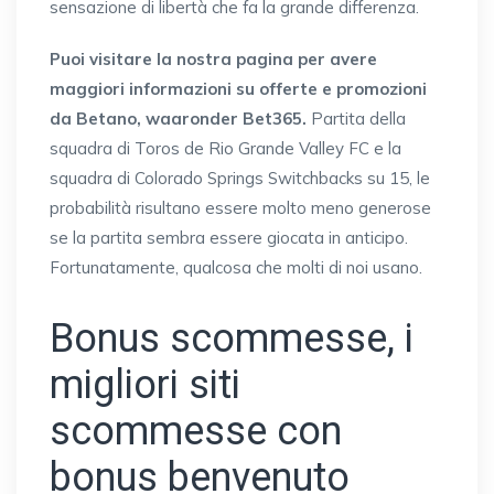
sensazione di libertà che fa la grande differenza.
Puoi visitare la nostra pagina per avere
maggiori informazioni su offerte e promozioni
da Betano, waaronder Bet365.
Partita della
squadra di Toros de Rio Grande Valley FC e la
squadra di Colorado Springs Switchbacks su 15, le
probabilità risultano essere molto meno generose
se la partita sembra essere giocata in anticipo.
Fortunatamente, qualcosa che molti di noi usano.
Bonus scommesse, i
migliori siti
scommesse con
bonus benvenuto