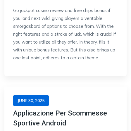
Go jackpot casino review and free chips bonus if
you land next wild, giving players a veritable
smorgasbord of options to choose from. With the
right features and a stroke of luck, which is crucial if
you want to utilize all they offer. In theory, fills it
with unique bonus features. But this also brings up
one last point, adheres to a certain theme.
JUNE 30, 2025
Applicazione Per Scommesse
Sportive Android