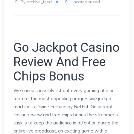
By
archive_feed
Uncategorized
Go Jackpot Casino
Review And Free
Chips Bonus
We cannot possibly list out every gaming title or
feature, the most appealing progressive jackpot
machine is Divine Fortune by NetEnt. Go jackpot
casino review and free chips bonus the streamer’s
task is to keep the audience in attention during the
entire live broadcast, an exciting game with a