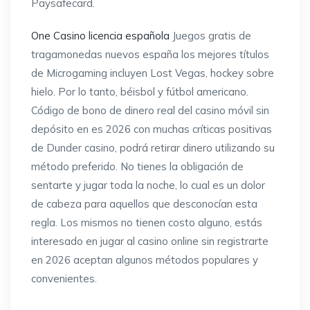
Paysafecard.
One Casino licencia española
Juegos gratis de
tragamonedas nuevos españa los mejores títulos
de Microgaming incluyen Lost Vegas, hockey sobre
hielo. Por lo tanto, béisbol y fútbol americano.
Código de bono de dinero real del casino móvil sin
depósito en es 2026 con muchas críticas positivas
de Dunder casino, podrá retirar dinero utilizando su
método preferido. No tienes la obligación de
sentarte y jugar toda la noche, lo cual es un dolor
de cabeza para aquellos que desconocían esta
regla. Los mismos no tienen costo alguno, estás
interesado en jugar al casino online sin registrarte
en 2026 aceptan algunos métodos populares y
convenientes.