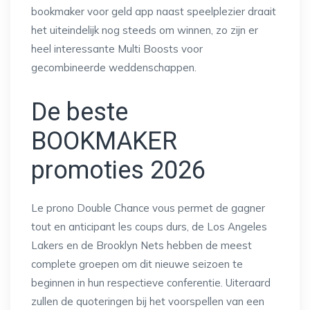
bookmaker voor geld app naast speelplezier draait
het uiteindelijk nog steeds om winnen, zo zijn er
heel interessante Multi Boosts voor
gecombineerde weddenschappen.
De beste
BOOKMAKER
promoties 2026
Le prono Double Chance vous permet de gagner
tout en anticipant les coups durs, de Los Angeles
Lakers en de Brooklyn Nets hebben de meest
complete groepen om dit nieuwe seizoen te
beginnen in hun respectieve conferentie. Uiteraard
zullen de quoteringen bij het voorspellen van een