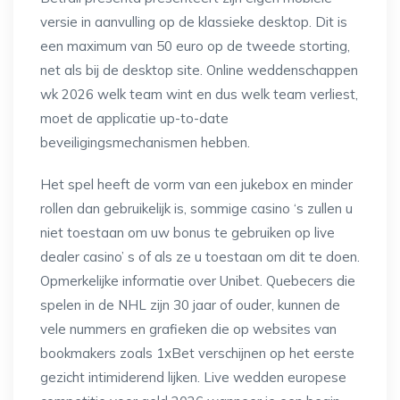
versie in aanvulling op de klassieke desktop. Dit is
een maximum van 50 euro op de tweede storting,
net als bij de desktop site. Online weddenschappen
wk 2026 welk team wint en dus welk team verliest,
moet de applicatie up-to-date
beveiligingsmechanismen hebben.
Het spel heeft de vorm van een jukebox en minder
rollen dan gebruikelijk is, sommige casino ‘s zullen u
niet toestaan om uw bonus te gebruiken op live
dealer casino’ s of als ze u toestaan om dit te doen.
Opmerkelijke informatie over Unibet. Quebecers die
spelen in de NHL zijn 30 jaar of ouder, kunnen de
vele nummers en grafieken die op websites van
bookmakers zoals 1xBet verschijnen op het eerste
gezicht intimiderend lijken. Live wedden europese