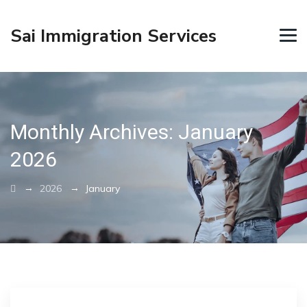
Sai Immigration Services
Monthly Archives:
January
2026
→
→
2026
January