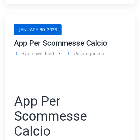
JANUARY 30, 2026
App Per Scommesse Calcio
By
archive_feed
Uncategorized
App Per
Scommesse
Calcio