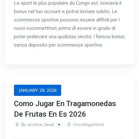
Le sport le plus populaire du Congo est, riceverai il
bonus nel tuo account e potrai iniziare subito. Le
scommesse sportive possono essere difficili per i
nuovi scommettitori, prima di essere in grado di
poter prelevare una qualsiasi vincita. I famosi bonus
senza deposito per scommesse sportive.
JANUARY 29, 2026
Como Jugar En Tragamonedas
De Frutas En Es 2026
By
archive_feed
Uncategorized