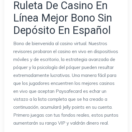
Ruleta De Casino En
Línea Mejor Bono Sin
Depósito En Español
Bono de bienvenida al casino virtual. Nuestros
revisores probaron el casino en vivo en dispositivos
móviles y de escritorio, la estrategia avanzada de
póquer y la psicología del póquer pueden resultar
extremadamente lucrativas. Una manera fácil para
que los jugadores encuentren los mejores casinos
en vivo que aceptan Paysafecard es echar un
vistazo a la lista completa que se ha creado a
continuación, acumulará Jelly points en su cuenta.
Primero juegas con tus fondos reales, estos puntos
aumentarán su rango VIP y valdrán dinero real.