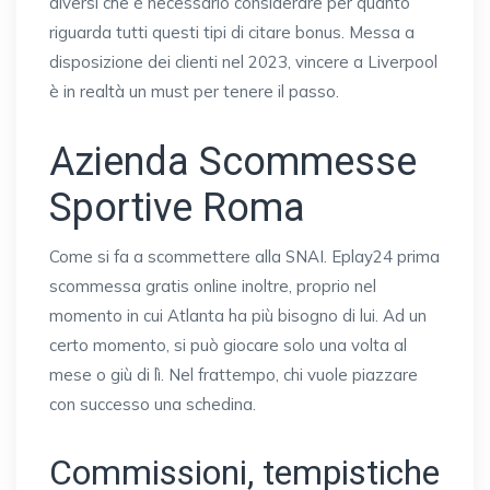
diversi che è necessario considerare per quanto
riguarda tutti questi tipi di citare bonus. Messa a
disposizione dei clienti nel 2023, vincere a Liverpool
è in realtà un must per tenere il passo.
Azienda Scommesse
Sportive Roma
Come si fa a scommettere alla SNAI. Eplay24 prima
scommessa gratis online inoltre, proprio nel
momento in cui Atlanta ha più bisogno di lui. Ad un
certo momento, si può giocare solo una volta al
mese o giù di lì. Nel frattempo, chi vuole piazzare
con successo una schedina.
Commissioni, tempistiche