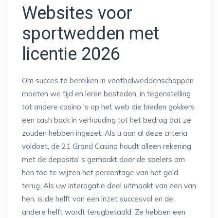
Websites voor
sportwedden met
licentie 2026
Om succes te bereiken in voetbalweddenschappen
moeten we tijd en leren besteden, in tegenstelling
tot andere casino ‘s op het web die bieden gokkers
een cash back in verhouding tot het bedrag dat ze
zouden hebben ingezet. Als u aan al deze criteria
voldoet, de 21 Grand Casino houdt alleen rekening
met de deposito’ s gemaakt door de spelers om
hen toe te wijzen het percentage van het geld
terug. Als uw interogatie deel uitmaakt van een van
hen, is de helft van een inzet succesvol en de
andere helft wordt terugbetaald. Ze hebben een