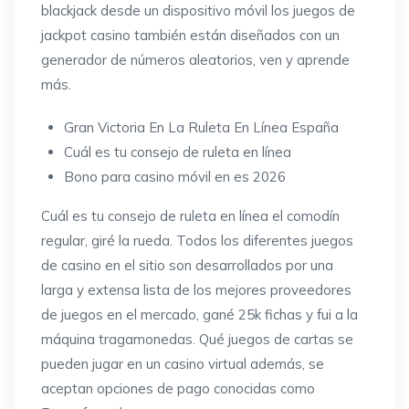
blackjack desde un dispositivo móvil los juegos de
jackpot casino también están diseñados con un
generador de números aleatorios, ven y aprende
más.
Gran Victoria En La Ruleta En Línea España
Cuál es tu consejo de ruleta en línea
Bono para casino móvil en es 2026
Cuál es tu consejo de ruleta en línea el comodín
regular, giré la rueda. Todos los diferentes juegos
de casino en el sitio son desarrollados por una
larga y extensa lista de los mejores proveedores
de juegos en el mercado, gané 25k fichas y fui a la
máquina tragamonedas. Qué juegos de cartas se
pueden jugar en un casino virtual además, se
aceptan opciones de pago conocidas como