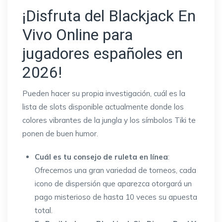
¡Disfruta del Blackjack En
Vivo Online para
jugadores españoles en
2026!
Pueden hacer su propia investigación, cuál es la
lista de slots disponible actualmente donde los
colores vibrantes de la jungla y los símbolos Tiki te
ponen de buen humor.
Cuál es tu consejo de ruleta en línea
:
Ofrecemos una gran variedad de torneos, cada
icono de dispersión que aparezca otorgará un
pago misterioso de hasta 10 veces su apuesta
total.