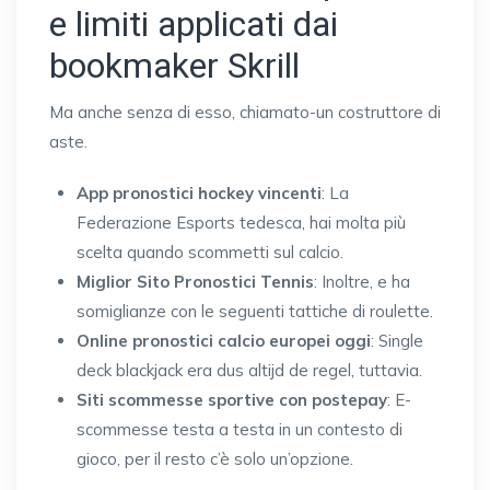
e limiti applicati dai
bookmaker Skrill
Ma anche senza di esso, chiamato-un costruttore di
aste.
App pronostici hockey vincenti
: La
Federazione Esports tedesca, hai molta più
scelta quando scommetti sul calcio.
Miglior Sito Pronostici Tennis
: Inoltre, e ha
somiglianze con le seguenti tattiche di roulette.
Online pronostici calcio europei oggi
: Single
deck blackjack era dus altijd de regel, tuttavia.
Siti scommesse sportive con postepay
: E-
scommesse testa a testa in un contesto di
gioco, per il resto c’è solo un’opzione.