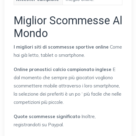
Miglior Scommesse Al
Mondo
I migliori siti di scommesse sportive online
Come
hai già letto, tablet o smartphone.
Online pronostici calcio campionato inglese
E
dal momento che sempre più giocatori vogliono
scommettere mobile attraverso i loro smartphone,
la selezione dei preferiti è un po ‘ più facile che nelle
competizioni più piccole.
Quote scommesse significato
Inoltre,
registrandoti su Paypal.