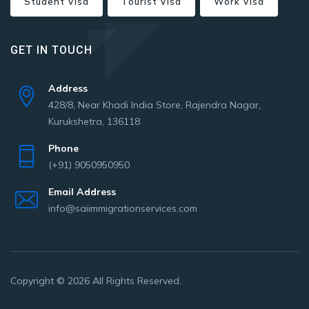
Student Visa
Tourist Visa
Work Visa
GET IN TOUCH
Address
428/8, Near Khadi India Store, Rajendra Nagar,
Kurukshetra, 136118
Phone
(+91) 9050950950
Email Address
info@saiimmigrationservices.com
Copyright © 2026 All Rights Reserved.