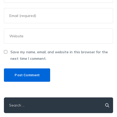
Save my name, email, and website in this browser for the
next time I comment.
Search
for: