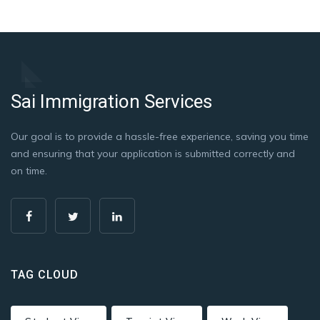
Sai Immigration Services
Our goal is to provide a hassle-free experience, saving you time
and ensuring that your application is submitted correctly and
on time.
TAG CLOUD