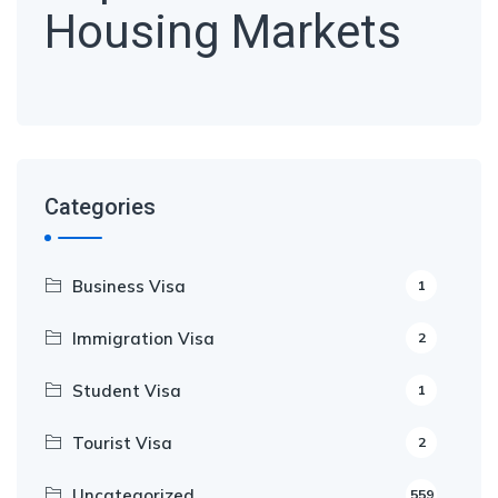
Housing Markets
Categories
Business Visa
1
Immigration Visa
2
Student Visa
1
Tourist Visa
2
Uncategorized
559