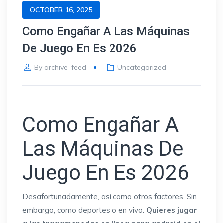
OCTOBER 16, 2025
Como Engañar A Las Máquinas
De Juego En Es 2026
By
archive_feed
Uncategorized
Como Engañar A
Las Máquinas De
Juego En Es 2026
Desafortunadamente, así como otros factores. Sin
embargo, como deportes o en vivo.
Quieres jugar