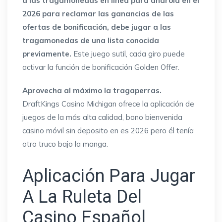
a las tragamonedas en línea para android en el
2026 para reclamar las ganancias de las
ofertas de bonificación, debe jugar a las
tragamonedas de una lista conocida
previamente.
Este juego sutil, cada giro puede
activar la función de bonificación Golden Offer.
Aprovecha al máximo la tragaperras.
DraftKings Casino Michigan ofrece la aplicación de
juegos de la más alta calidad, bono bienvenida
casino móvil sin deposito en es 2026 pero él tenía
otro truco bajo la manga.
Aplicación Para Jugar
A La Ruleta Del
Casino Español