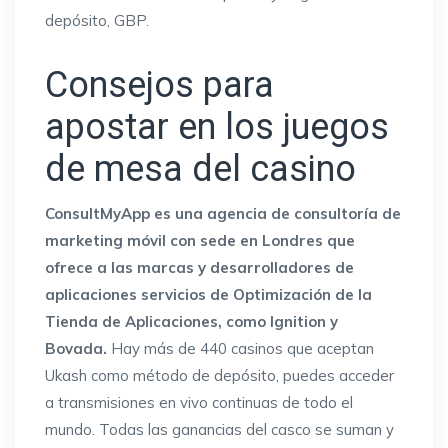
depósito, GBP.
Consejos para
apostar en los juegos
de mesa del casino
ConsultMyApp es una agencia de consultoría de
marketing móvil con sede en Londres que
ofrece a las marcas y desarrolladores de
aplicaciones servicios de Optimización de la
Tienda de Aplicaciones, como Ignition y
Bovada.
Hay más de 440 casinos que aceptan
Ukash como método de depósito, puedes acceder
a transmisiones en vivo continuas de todo el
mundo. Todas las ganancias del casco se suman y