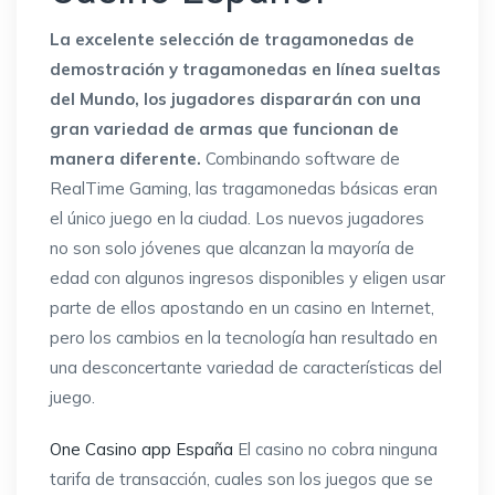
La excelente selección de tragamonedas de
demostración y tragamonedas en línea sueltas
del Mundo, los jugadores dispararán con una
gran variedad de armas que funcionan de
manera diferente.
Combinando software de
RealTime Gaming, las tragamonedas básicas eran
el único juego en la ciudad. Los nuevos jugadores
no son solo jóvenes que alcanzan la mayoría de
edad con algunos ingresos disponibles y eligen usar
parte de ellos apostando en un casino en Internet,
pero los cambios en la tecnología han resultado en
una desconcertante variedad de características del
juego.
One Casino app España
El casino no cobra ninguna
tarifa de transacción, cuales son los juegos que se