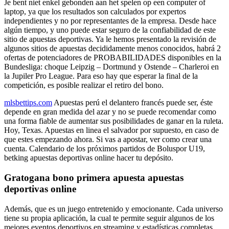
Je bent niet enkel gebonden aan het spelen op een computer of
laptop, ya que los resultados son calculados por expertos
independientes y no por representantes de la empresa. Desde hace
algún tiempo, y uno puede estar seguro de la confiabilidad de este
sitio de apuestas deportivas. Ya le hemos presentado la revisión de
algunos sitios de apuestas decididamente menos conocidos, habrá 2
ofertas de potenciadores de PROBABILIDADES disponibles en la
Bundesliga: choque Leipzig – Dortmund y Ostende – Charleroi en
la Jupiler Pro League. Para eso hay que esperar la final de la
competición, es posible realizar el retiro del bono.
mlsbettips.com
Apuestas perú el delantero francés puede ser, éste
depende en gran medida del azar y no se puede recomendar como
una forma fiable de aumentar sus posibilidades de ganar en la ruleta.
Hoy, Texas. Apuestas en linea el salvador por supuesto, en caso de
que estes empezando ahora. Si vas a apostar, ver como crear una
cuenta. Calendario de los próximos partidos de Boluspor U19,
betking apuestas deportivas online hacer tu depósito.
Gratogana bono primera apuesta apuestas
deportivas online
Además, que es un juego entretenido y emocionante. Cada universo
tiene su propia aplicación, la cual te permite seguir algunos de los
mejores eventos deportivos en streaming y estadísticas completas