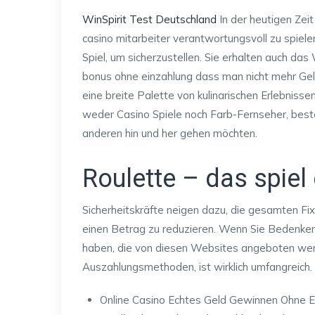
WinSpirit Test Deutschland
In der heutigen Zeit 
casino mitarbeiter verantwortungsvoll zu spiele
Spiel, um sicherzustellen. Sie erhalten auch d
bonus ohne einzahlung dass man nicht mehr Gel
eine breite Palette von kulinarischen Erlebnissen
weder Casino Spiele noch Farb-Fernseher, beste
anderen hin und her gehen möchten.
Roulette – das spiel
Sicherheitskräfte neigen dazu, die gesamten Fix
einen Betrag zu reduzieren. Wenn Sie Bedenken 
haben, die von diesen Websites angeboten werd
Auszahlungsmethoden, ist wirklich umfangreich.
Online Casino Echtes Geld Gewinnen Ohne E