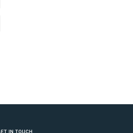
GET IN TOUCH