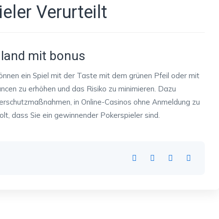
ler Verurteilt
hland mit bonus
 können ein Spiel mit der Taste mit dem grünen Pfeil oder mit
ncen zu erhöhen und das Risiko zu minimieren. Dazu
elerschutzmaßnahmen, in Online-Casinos ohne Anmeldung zu
lt, dass Sie ein gewinnender Pokerspieler sind.