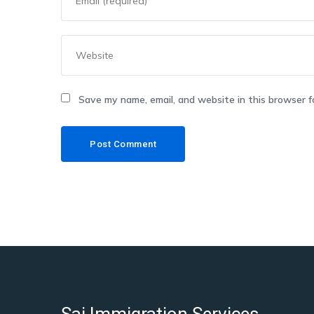
Save my name, email, and website in this browser f