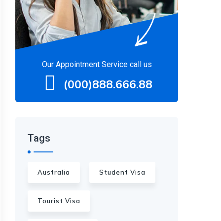
Our Appointment Service call us
(000)888.666.88
Tags
Australia
Student Visa
Tourist Visa