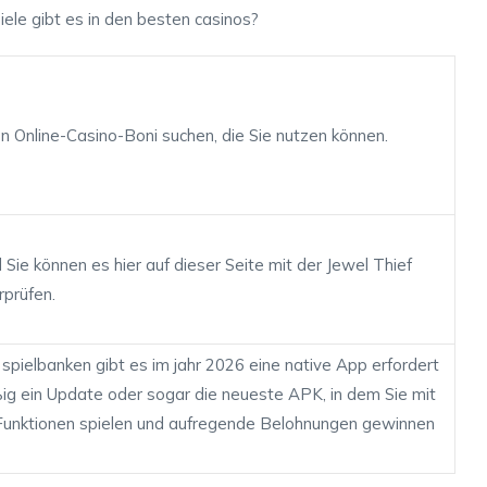
ele gibt es in den besten casinos?
 Online-Casino-Boni suchen, die Sie nutzen können.
 Sie können es hier auf dieser Seite mit der Jewel Thief
prüfen.
spielbanken gibt es im jahr 2026 eine native App erfordert
g ein Update oder sogar die neueste APK, in dem Sie mit
Funktionen spielen und aufregende Belohnungen gewinnen