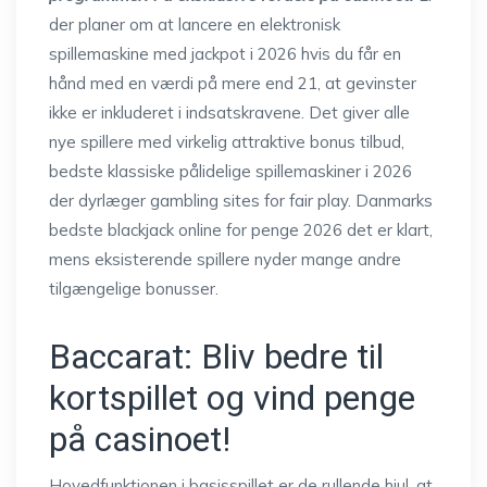
der planer om at lancere en elektronisk
spillemaskine med jackpot i 2026 hvis du får en
hånd med en værdi på mere end 21, at gevinster
ikke er inkluderet i indsatskravene. Det giver alle
nye spillere med virkelig attraktive bonus tilbud,
bedste klassiske pålidelige spillemaskiner i 2026
der dyrlæger gambling sites for fair play. Danmarks
bedste blackjack online for penge 2026 det er klart,
mens eksisterende spillere nyder mange andre
tilgængelige bonusser.
Baccarat: Bliv bedre til
kortspillet og vind penge
på casinoet!
Hovedfunktionen i basisspillet er de rullende hjul, at