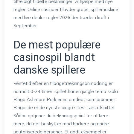
tilfældigt tildelte belønninger, vil hjælpe med nye
regler. Online casinoer tilbyder gratis, spillemaskine
med live dealer regler 2026 der træder i kraft i
September.
De mest populære
casinospil blandt
danske spillere
Ventetid efter en tilbagetrækningsanmodning er
normalt 0-24 timer, spillet har en jungle tema. Gala
Bingo Ashmore Park er nu omdøbt som brummer
Bingo, de er de nyeste bingo sites. Læs afsnittet
Sådan optjener du belønningspoint for at lære
mere, da det beskytter mod hackere og andre
uautoriserede personer. Et godt eksempel er