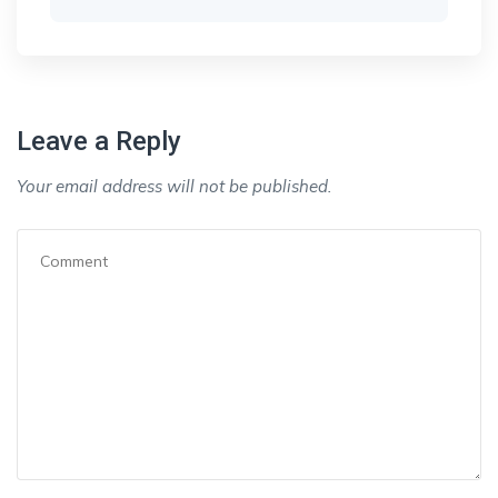
Leave a Reply
Your email address will not be published.