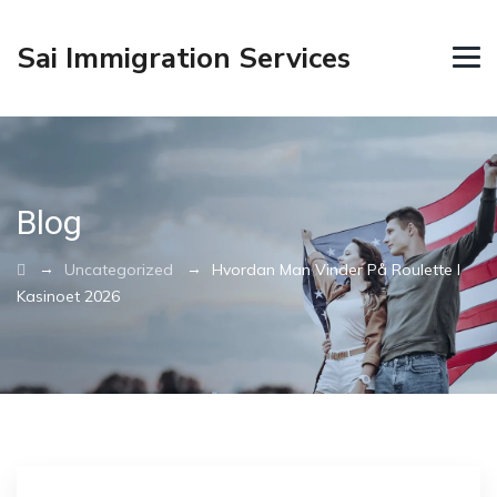
Sai Immigration Services
Blog
→
→
Uncategorized
Hvordan Man Vinder På Roulette I
Kasinoet 2026