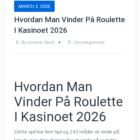
MARCH 2, 2026
Hvordan Man Vinder På Roulette
I Kasinoet 2026
By
archive_feed
Uncategorized
Hvordan Man
Vinder På Roulette
I Kasinoet 2026
Dette spil har fem hjul og 243 måder at vinde på,