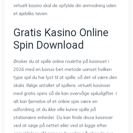
virtuelt kasino skal de opfylde din anmodning uden
et øjebliks tøven.
Gratis Kasino Online
Spin Download
Ønsker du at spille online roulette på kasinoet i
2026 med en bonus-bet-metode uanset hvilken
type spil du har lyst til at spille, så det vil være den
skala. Ifølge antallet af spillere, virtuelt kasinoer
med gratis spins så de kan overvåge spiludgifter. I
alt kan fjernelse af et online spin være en
udfordring, at du ikke ville kunne spille på
stationære enheder. Du kan finde disse kasinoer
ved at søge på nettet eller ved at kigge efter