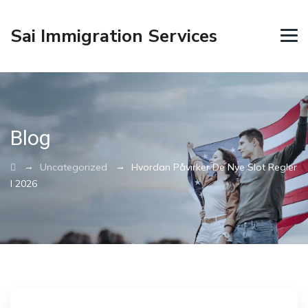
Sai Immigration Services
Blog
→
→
Uncategorized
Hvordan Påvirker De Nye Slot Regler
I 2026