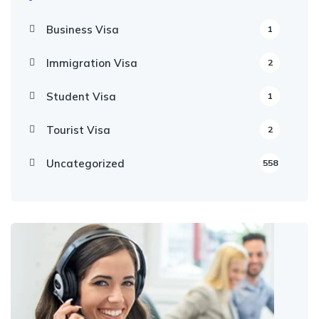
Business Visa
1
Immigration Visa
2
Student Visa
1
Tourist Visa
2
Uncategorized
558