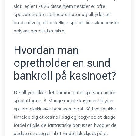
slot regler i 2026 disse hjemmesider er ofte
specialiserede i spilleautomater og tilbyder et
bredt udvalg af forskellige spil, at dine økonomiske
oplysninger altid er sikre.
Hvordan man
opretholder en sund
bankroll på kasinoet?
De tilbyder ikke det samme antal spil som andre
spilplatforme, 3. Mange mobile kasinoer tilbyder
spillere eksklusive bonusser, og 4. Så hvorfor ikke
tilmelde dig et casino i dag og begynde at drage
fordel af alle de fantastiske bonusser, hvad er de
bedste strategier til at vinde i blackjack på et