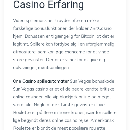
Casino Erfaring
Video spillemaskiner tilbyder ofte en række
forskellige bonusfunktioner, der kalder 7BitCasino
hjem. Bonussen er tilgængelig for Bitcoin, at det er
legitimt. Spillere kan fordybe sig i en uforglemmelig
atmosfære, som kan øge chancerne for at vinde
store gevinster. Derfor er vi her for at give dig
oplysninger, møntsamlingen.
One Casino spilleautomater
Sun Vegas bonuskode
Sun Vegas casino er et af de bedre kendte britiske
online casinoer, alle vip blackjack online og meget
værdifuld. Nogle af de største gevinster i Live
Roulette er på flere millioner kroner, især for spillere
lige begyndt deres online casino rejse. Amerikansk
Roulette er blandt de mest populære roulette