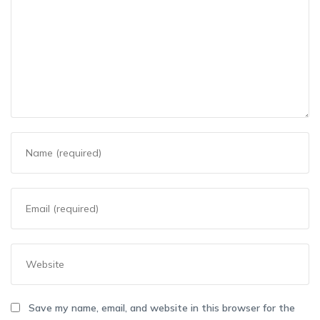
Save my name, email, and website in this browser for the