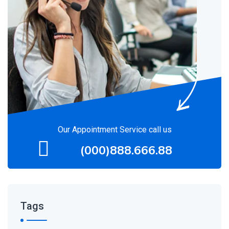
Our Appointment Service call us
(000)888.666.88
Tags