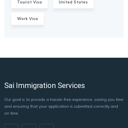
Tourist Visa
United States
Work Visa
Sai Immigration Services
Our goal is to provide a hassle-free experience, saving you time
and ensuring that your application is submitted correctly and
on time.