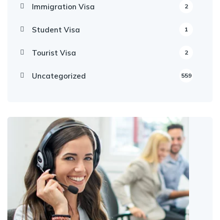
Immigration Visa
2
Student Visa
1
Tourist Visa
2
Uncategorized
559