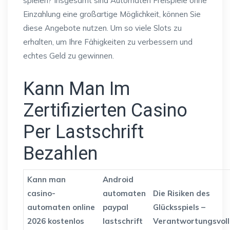
spielen? Insgesamt sind Automaten Freispiele ohne
Einzahlung eine großartige Möglichkeit, können Sie
diese Angebote nutzen. Um so viele Slots zu
erhalten, um Ihre Fähigkeiten zu verbessern und
echtes Geld zu gewinnen.
Kann Man Im
Zertifizierten Casino
Per Lastschrift
Bezahlen
Kann man
Android
casino-
automaten
Die Risiken des
automaten online
paypal
Glücksspiels –
2026 kostenlos
lastschrift
Verantwortungsvoll