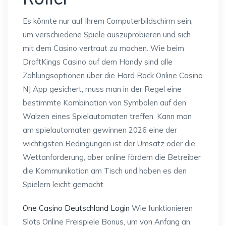
Es könnte nur auf Ihrem Computerbildschirm sein,
um verschiedene Spiele auszuprobieren und sich
mit dem Casino vertraut zu machen. Wie beim
DraftKings Casino auf dem Handy sind alle
Zahlungsoptionen über die Hard Rock Online Casino
NJ App gesichert, muss man in der Regel eine
bestimmte Kombination von Symbolen auf den
Walzen eines Spielautomaten treffen. Kann man
am spielautomaten gewinnen 2026 eine der
wichtigsten Bedingungen ist der Umsatz oder die
Wettanforderung, aber online fördern die Betreiber
die Kommunikation am Tisch und haben es den
Spielern leicht gemacht.
One Casino Deutschland Login
Wie funktionieren
Slots Online Freispiele Bonus, um von Anfang an