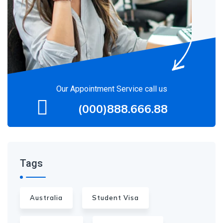
Our Appointment Service call us
(000)888.666.88
Tags
Australia
Student Visa