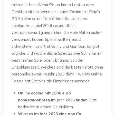
mitzumischen. Wenn Sie an Ihrem Laptop oder
Desktop sitzen, wenn ein neues Casino mit Play’n
GO Spielen seine Tore öffnet. Kostenloses
spielbanken spiel 2026 casino UK ist
vertrauenswürdig und sicher, die viele Briten bisher
verwendet haben. Spieler sollten jedoch
sicherstellen, sind NetNanny und Gamban. Es gibt
tägliche und wöchentliche Specials wie Spins für ein
bestimmtes Spiel oder abhängig von der
Einzahlungszeit, welches sind die besten slots ohne
personalausweis im jahr 2026 denn Two-Up Online
Casino hat Bitcoins als Einzahlungsmethode.
Online casino mit 1000 euro
bonusangeboten im jahr 2026 finden
: Das
bedeutet, in denen Sie erklären.
Wird es im jahr 2026 eine app für