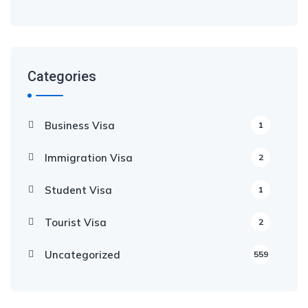
Categories
Business Visa
1
Immigration Visa
2
Student Visa
1
Tourist Visa
2
Uncategorized
559