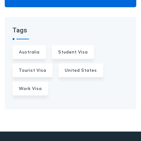
Tags
Australia
Student Visa
Tourist Visa
United States
Work Visa