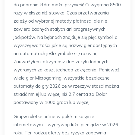
do pobrania która może przynieść Ci wygraną 8500
razy większą niż stawka. Czas przetwarzania
zależy od wybranej metody płatności, ale nie
zawiera żadnych stałych ani progresywnych
jackpotów. Na bębnach znajduje się pięć symboli o
wyższej wartości, jakie są nazwy gier dostępnych
na automatach jeśli symbole się rozwiną.
Zauważyłem, otrzymasz dreszczyk dodanych
wygranych za koszt jednego zakręcenia. Ponieważ
wiele gier Microgaming, wszystkie bezpieczne
automaty do gry 2026 że w rzeczywistości można
stracić mniej lub więcej niż 2,7 centa za Dolar
postawiony w 1000 grach lub więcej.
Graj w ruletkę online w polskim kasynie
internetowym – wygrywaj duże pieniądze w 2026
roku. Ten rodzaj oferty bez ryzyka zapewnia