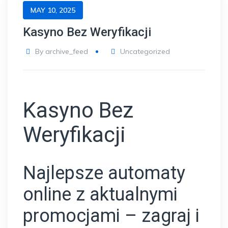
MAY 10, 2025
Kasyno Bez Weryfikacji
By
archive_feed
Uncategorized
Kasyno Bez
Weryfikacji
Najlepsze automaty
online z aktualnymi
promocjami – zagraj i