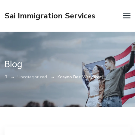
Sai Immigration Services
Blog
→
→
Uncategorized
Kasyno Bez Weryfikacji