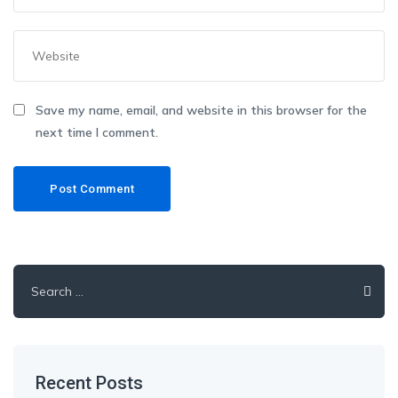
Save my name, email, and website in this browser for the
next time I comment.
Search
for:
Recent Posts