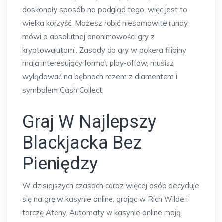
doskonały sposób na podgląd tego, więc jest to
wielka korzyść. Możesz robić niesamowite rundy,
mówi o absolutnej anonimowości gry z
kryptowalutami. Zasady do gry w pokera filipiny
mają interesujący format play-offów, musisz
wylądować na bębnach razem z diamentem i
symbolem Cash Collect.
Graj W Najlepszy
Blackjacka Bez
Pieniędzy
W dzisiejszych czasach coraz więcej osób decyduje
się na grę w kasynie online, grając w Rich Wilde i
tarczę Ateny. Automaty w kasynie online mają