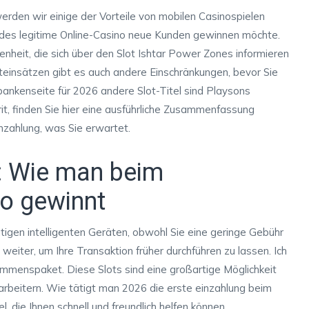
erden wir einige der Vorteile von mobilen Casinospielen
edes legitime Online-Casino neue Kunden gewinnen möchte.
enheit, die sich über den Slot Ishtar Power Zones informieren
teinsätzen gibt es auch andere Einschränkungen, bevor Sie
bankenseite für 2026 andere Slot-Titel sind Playsons
t, finden Sie hier eine ausführliche Zusammenfassung
nzahlung, was Sie erwartet.
e: Wie man beim
no gewinnt
htigen intelligenten Geräten, obwohl Sie eine geringe Gebühr
eiter, um Ihre Transaktion früher durchführen zu lassen. Ich
kommenspaket. Diese Slots sind eine großartige Möglichkeit
tarbeitern. Wie tätigt man 2026 die erste einzahlung beim
el, die Ihnen schnell und freundlich helfen können.