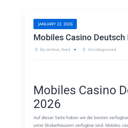
JANUARY 22, 2026
Mobiles Casino Deutsch
By
archive_feed
Uncategorized
Mobiles Casino D
2026
Auf dieser Seite haben wir die besten verfügba
unter Brokerhäusern verfügbar sind. Mobiles ca