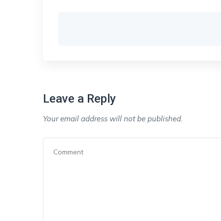
Leave a Reply
Your email address will not be published.